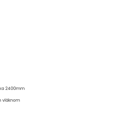
výška 2400mm
m vláknom