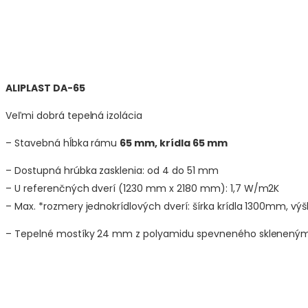
ALIPLAST DA-65
Veľmi dobrá tepelná izolácia
– Stavebná hĺbka rámu
65 mm, krídla 65 mm
– Dostupná hrúbka zasklenia: od 4 do 51 mm
– U referenčných dverí (1230 mm x 2180 mm): 1,7 W/m2K
– Max. *rozmery jednokrídlových dverí: šírka krídla 1300mm, 
– Tepelné mostíky 24 mm z polyamidu spevneného sklenený