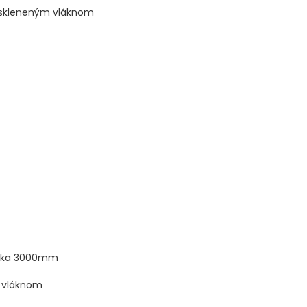
 skleneným vláknom
výška 3000mm
 vláknom