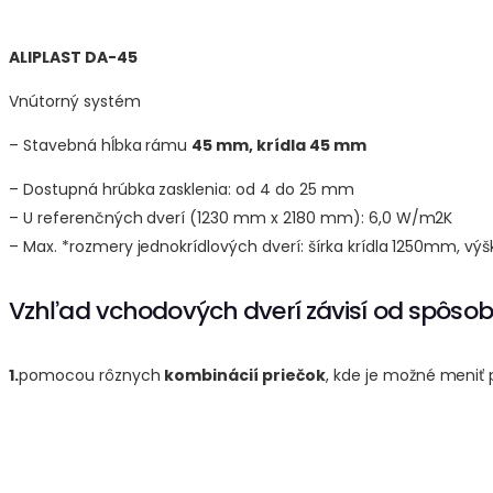
ALIPLAST DA-45
Vnútorný systém
– Stavebná hĺbka rámu
45 mm, krídla 45 mm
– Dostupná hrúbka zasklenia: od 4 do 25 mm
– U referenčných dverí (1230 mm x 2180 mm): 6,0 W/m2K
– Max. *rozmery jednokrídlových dverí: šírka krídla 1250mm, 
Vzhľad vchodových dverí závisí od spôsob
1.
pomocou rôznych
kombinácií priečok
, kde je možné meniť 