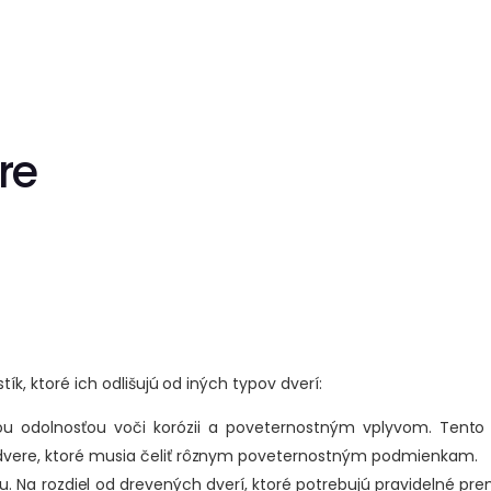
re
k, ktoré ich odlišujú od iných typov dverí:
u odolnosťou voči korózii a poveternostným vplyvom. Tento m
é dvere, ktoré musia čeliť rôznym poveternostným podmienkam.
. Na rozdiel od drevených dverí, ktoré potrebujú pravidelné pre