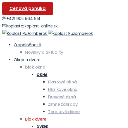
Cenová ponuka
+421 905 964 914
koplast@koplast-online.sk
O spoločnosti
Novinky a aktuality
Okná a dvere
blok okna
OKNA
Plastové okná
Hliníkové okná
Drevené okná
Zimné záhrady
Terasové dvere
Blok dvere
DVERE