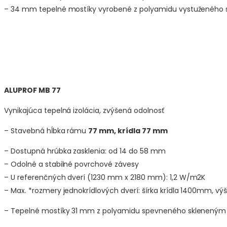
– 34 mm tepelné mostíky vyrobené z polyamidu vystuženého
ALUPROF MB 77
Vynikajúca tepelná izolácia, zvýšená odolnosť
– Stavebná hĺbka rámu
77 mm, krídla 77 mm
– Dostupná hrúbka zasklenia: od 14 do 58 mm
– Odolné a stabilné povrchové závesy
– U referenčných dverí (1230 mm x 2180 mm): 1,2 W/m2K
– Max. *rozmery jednokrídlových dverí: šírka krídla 1400mm, 
– Tepelné mostíky 31 mm z polyamidu spevneného skleneným