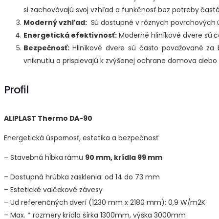
si zachovávajú svoj vzhľad a funkčnosť bez potreby čast
Moderný vzhľad:
Sú dostupné v rôznych povrchových ú
Energetická efektívnosť:
Moderné hliníkové dvere sú č
Bezpečnosť:
Hliníkové dvere sú často považované za b
vniknutiu a prispievajú k zvýšenej ochrane domova alebo
Profil
ALIPLAST Thermo DA-90
Energetická úspornosť, estetika a bezpečnosť
– Stavebná hĺbka rámu
90 mm, krídla 99 mm
– Dostupná hrúbka zasklenia: od 14 do 73 mm
– Estetické valčekové závesy
– Ud referenčných dverí (1230 mm x 2180 mm): 0,9 W/m2K
– Max. * rozmery krídla šírka 1300mm, výška 3000mm